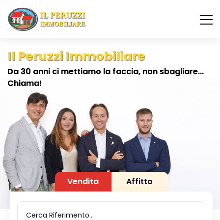
I
l
P
e
r
u
z
z
i
I
m
m
o
b
i
l
i
a
r
e
Da 30 anni ci mettiamo la faccia, non sbagliare...
Chiama!
Vendita
Affitto