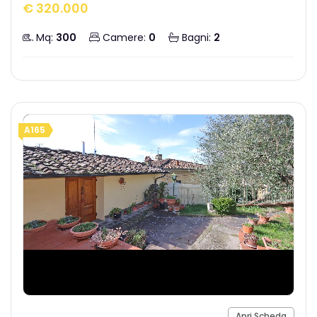
€ 320.000
Mq:
300
Camere:
0
Bagni:
2
A165
Apri Scheda