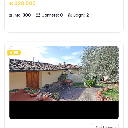
€ 320.000
Mq:
300
Camere:
0
Bagni:
2
A165
Apri Scheda